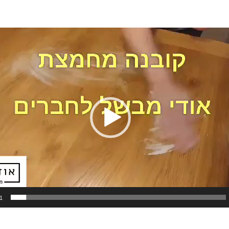
נגן
וידאו
1