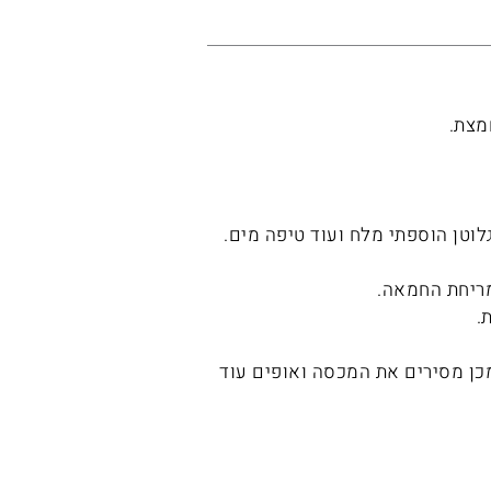
מצת.
ח. אחרי כ 8 דק כשהבצק פיתח גלוטן הוספתי מלח ועוד טיפה מים.
 ל 170 מעלות טורבו למשך כ 50 דק. לאחר מכן מסירים את המכסה ואופים עוד