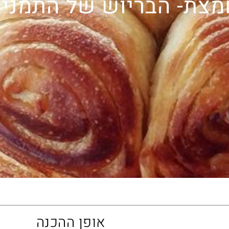
מצת- הבריוש של התמני
אופן ההכנה