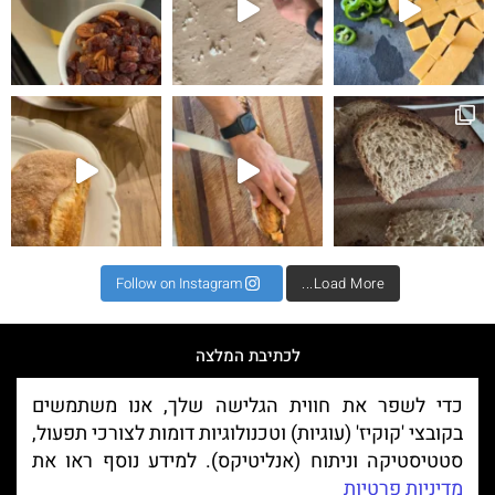
ה
הנחה משמעותית! כנסו לאתר
ג׳בטות (שמרים) לישה במיקסר ווילפה הנדיר 7% הנחה
Follow on Instagram
Load More...
לכתיבת המלצה
כדי לשפר את חווית הגלישה שלך, אנו משתמשים
בקובצי 'קוקיז' (עוגיות) וטכנולוגיות דומות לצורכי תפעול,
סטטיסטיקה וניתוח (אנליטיקס). למידע נוסף ראו את
מדיניות פרטיות