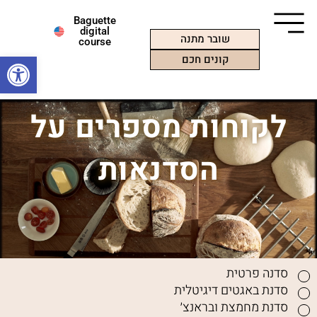
ילוג
Baguette
תוכן
digital
שובר מתנה
course
פתח סרגל
קונים חכם
לקוחות מספרים על
הסדנאות
סדנה פרטית
סדנת באגטים דיגיטלית
סדנת מחמצת ובראנצ׳