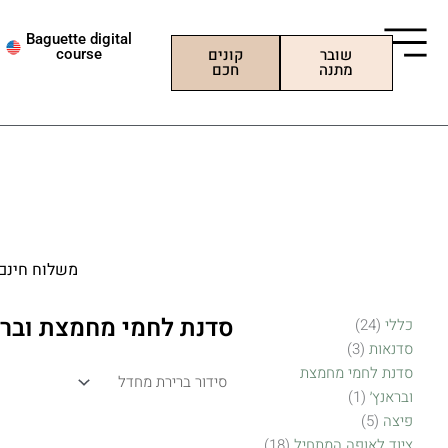
ילוג
תוכן
Baguette digital
שובר
קונים
course
מתנה
חכם
משלוח חינם בהזמנה מעל 500
סדנת לחמי מחמצת וברא
5
3
24
3
מוצר
4
5
17
18
20
כללי
24
1
מוצרים
מוצרים
מוצרים
מוצרים
מוצרים
מוצרים
מוצרים
מוצרים
מוצרים
סדנאות
3
סדנת לחמי מחמצת
ובראנץ׳
1
פיצה
5
ציוד לאופה המתחיל
18