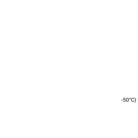
מדחום לייזר אינפרא-אדום מקצועי (50°C-