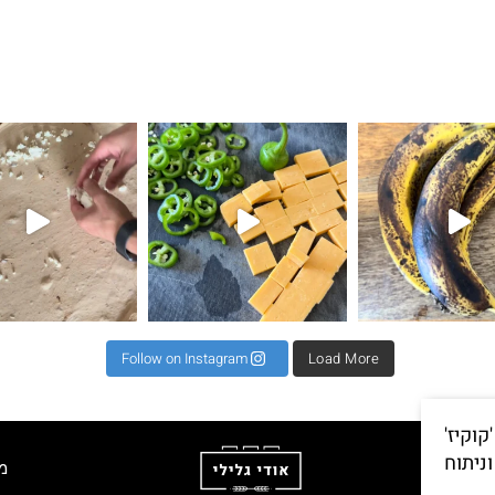
את השילוב הזה ראיתי
⁨ קיפול למינציה מגיע כקיפול שני או שלישי לרב כדי
תאנים בלחם זה שילוב מגן עדן ל 2 לחמים 500 קמח גרנ
⁨ וואוו אי
Follow on Instagram
Load More
וקיז'
ניתוח
מ