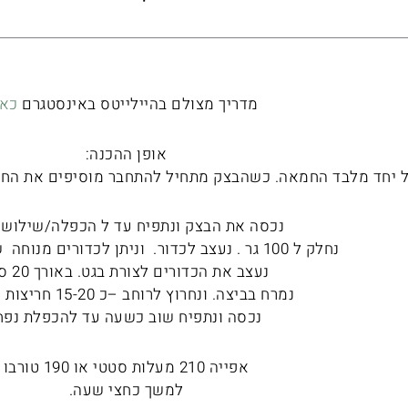
מדריך מצולם בהיילייטס באינסטגרם
כאן
אופן ההכנה:
 יחד מלבד החמאה. כשהבצק מתחיל להתחבר מוסיפים את החמ
נכסה את הבצק ונתפיח עד ל הכפלה/שילוש 
נחלק ל 100 גר . נעצב לכדור. וניתן לכדורים מנוחה של רבע שעה.
נעצב את הכדורים לצורת בגט. באורך 20 סמ.
נמרח בביצה. ונחרוץ לרוחב –כ 15-20 חריצות לבאגט
נכסה ונתפיח שוב כשעה עד להכפלת נפח
אפייה 210 מעלות סטטי או 190 טורבו
למשך כחצי שעה.