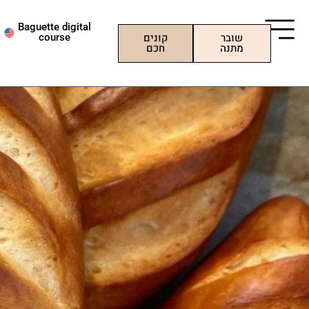
ילוג
תוכן
Baguette digital
שובר
קונים
course
מתנה
חכם