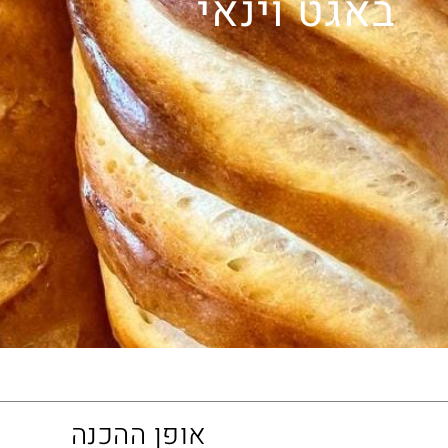
באגט וינאי
אופן ההכנה