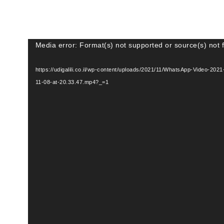
נגן
Media error: Format(s) not supported or source(s) not 
וידאו
ורד קובץ: https://udigalili.co.il/wp-content/uploads/2021/11/WhatsApp-Video-2021-
11-08-at-20.33.47.mp4?_=1