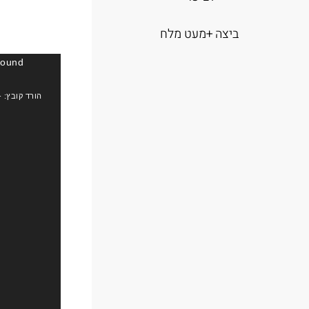
ביצה +מעט מלח
found
ה