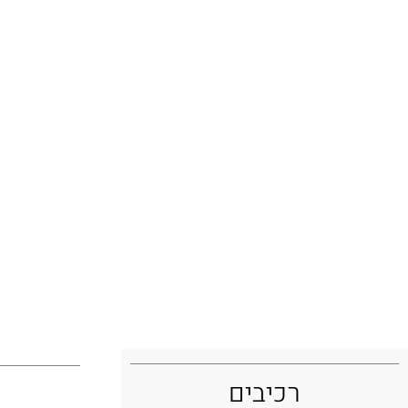
פודינג לחם / 
רכיבים