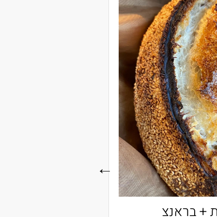
סדנת לחמי מחמצת + בראנצ'