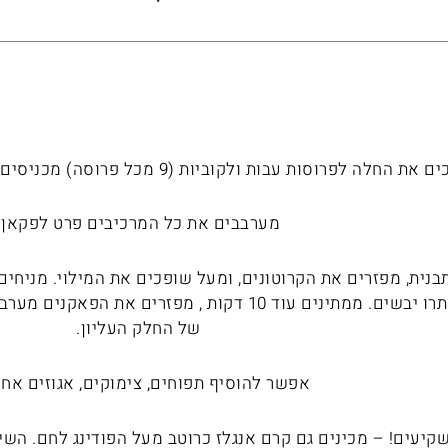
ת החלה לפרוסות עבות ולקוביות (9 מכל פרוסה) מכניסים לתנור לחום 180 עד הזהבה.
מערבבים את כל המרכיבים פרט לפקאן.
נית, מפזרים את הקרוטונים, ומעל שופכים את המילוי. מניחי
החלקים שנותרו יבשים. ממתינים עוד 10 דקות , מפזרי
של החלק העליון.
אפשר להוסיף תפוחים, צימוקים, אגוזים אחר
קיעים! – מכינים גם קרם אנגלז כרוטב מעל הפודינג לחם. השיל