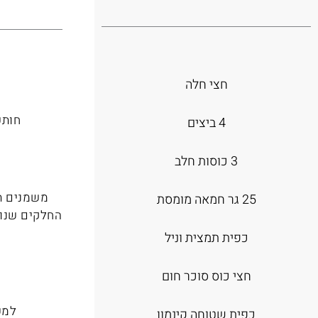
חצי חלה
חותכים א
4 ביצים
3 כוסות חלב
משמנים תב
25 גר חמאה מומסת
כפית תמצית וניל
חצי כוס סוכר חום
למש
כפית שטוחה קינמון