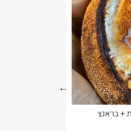
קרוב
סדנת לחמי מחמצת + בראנצ'