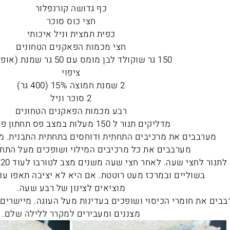
כף גדושה קורנפלור
חצי כוס סוכר
כפית תמצית וניל איכותי
חצי מכמות הפאקנים הטחונים
150 גר שוקולד לבן מומס עם 50 גר שמנת (אופציונאלי)
ציפוי
2 שמנת חמוצה 15% (400 גר)
2 סוכר וניל
רבע מכמות הפאקנים הטחונים
מדליקים תנור ל 150 מעלות במצב פס תחתון פס עליון.
מערבבים את מרכיבים התחתית ודוחסים בתחתית התבנית. מ
מערבבים את כל מרכיבים המילוי ושופכים מעל התח
מ
בשוליים ובמרכז מעט רוטטת. אם היא לא יציבה תאפו עוד 5 דקות בטורב
מוציאים לצינון של רבע שעה.
בים את חומרי הכיסוי ושופכים בעדינות מעל העוגה. מיישרים ומחזירי
מצננים ומעבירים למקרר ללילה שלם.