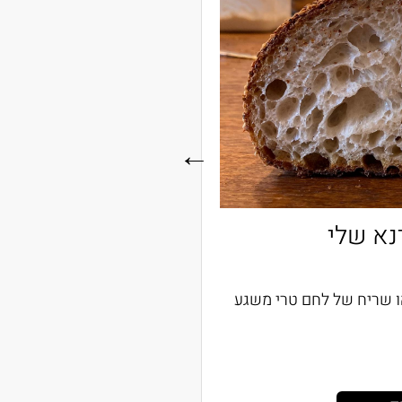
דנא שלי
סדנ
הו שריח של לחם טרי משגע
עומל על סדנא