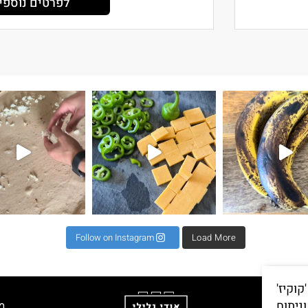
לפרטים נוספ
את השילוב הזה ראיתי
⁨ קיפול למינציה מגיע כקיפול שני או שלישי לרב כדי
תאנים בלחם זה שילוב מגן עדן ל 2 לחמים 500 קמח גרנ
⁨ וואוו אי
Follow on Instagram
Load More
וקיז'
ניתוח
מ