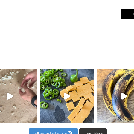
את השילוב הזה ראיתי
⁨ קיפול למינציה מגיע כקיפול שני או שלישי לרב כדי
תאנים בלחם זה שילוב מגן עדן ל 2 לחמים 500 קמח גרנ
⁨ וואוו אי
Follow on Instagram
Load More