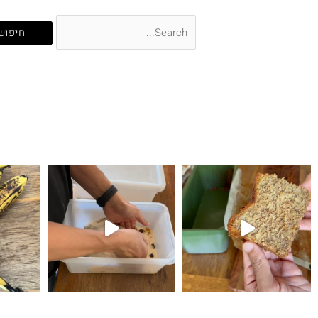
קיפולים
לחם עם גבינת צ׳דר ופלפל חריף 