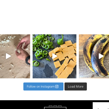
את השילוב הזה ראיתי
⁨ קיפול למינציה מגיע כקיפול שני או שלישי לרב כדי
תאנים בלחם זה שילוב מגן עדן ל 2 לחמים 500 קמח גרנ
⁨ וואוו אי
Follow on Instagram
Load More