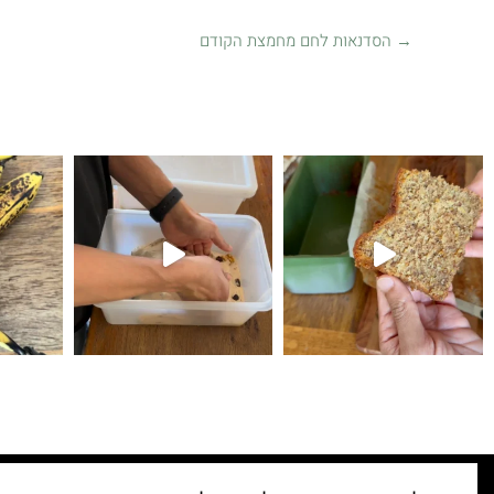
→
הסדנאות לחם מחמצת הקודם
קיפולים
לחם עם גבינת צ׳דר ופלפל חריף 