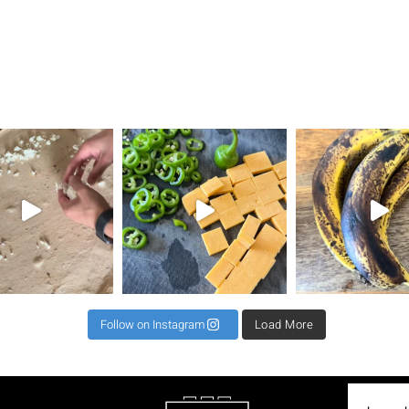
את השילוב הזה ראיתי
⁨ קיפול למינציה מגיע כקיפול שני או שלישי לרב כדי
תאנים בלחם זה שילוב מגן עדן ל 2 לחמים 500 קמח גרנ
⁨ וואוו אי
Follow on Instagram
Load More