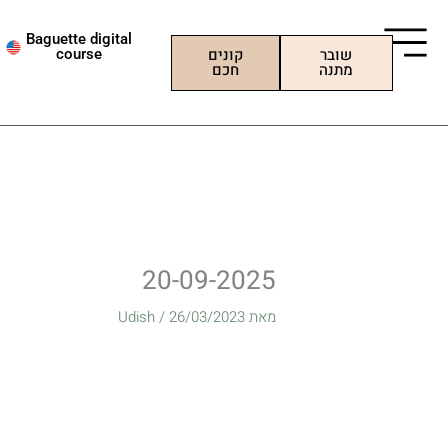
ילוג
תוכן
Baguette digital
שובר
קונים
course
מתנה
חכם
20-09-2025
מאת
26/03/2023
/
Udish