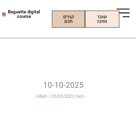
ילוג
תוכן
Baguette digital
שובר
קונים
course
מתנה
חכם
10-10-2025
מאת
26/03/2023
/
Udish