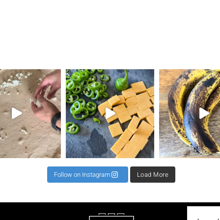
את השילוב הזה ראיתי
⁨ קיפול למינציה מגיע כקיפול שני או שלישי לרב כדי
תאנים בלחם זה שילוב מגן עדן ל 2 לחמים 500 קמח גרנ
⁨ וואוו אי
Follow on Instagram
Load More