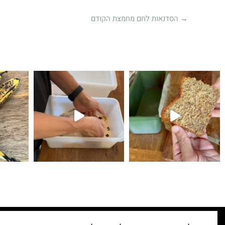
→
הסדנאות לחם מחמצת הקודם
קיפולים
לחם עם גבינת צ׳דר ופלפל חריף 