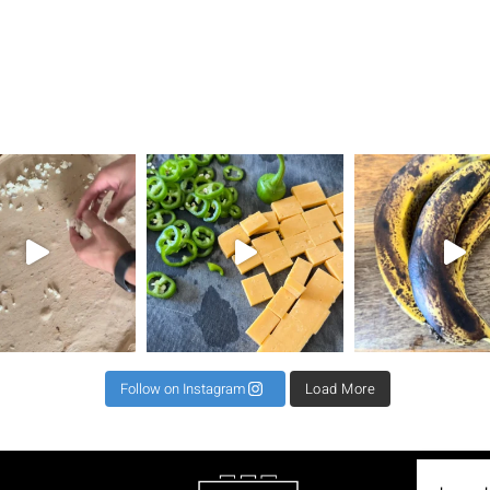
את השילוב הזה ראיתי
⁨ קיפול למינציה מגיע כקיפול שני או שלישי לרב כדי
תאנים בלחם זה שילוב מגן עדן ל 2 לחמים 500 קמח גרנ
⁨ וואוו אי
Follow on Instagram
Load More