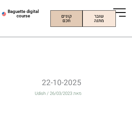
ילוג
תוכן
Baguette digital
שובר
קונים
course
מתנה
חכם
22-10-2025
מאת
26/03/2023
/
Udish