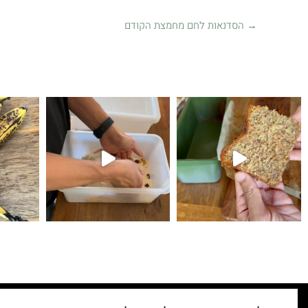
→
הסדנאות לחם מחמצת הקודם
קיפולים
לחם עם גבינת צ׳דר ופלפל חריף 