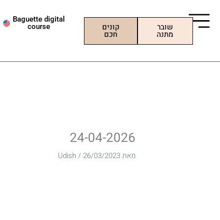
ילוג
תוכן
Baguette digital
שובר
קונים
course
מתנה
חכם
24-04-2026
מאת
26/03/2023
/
Udish