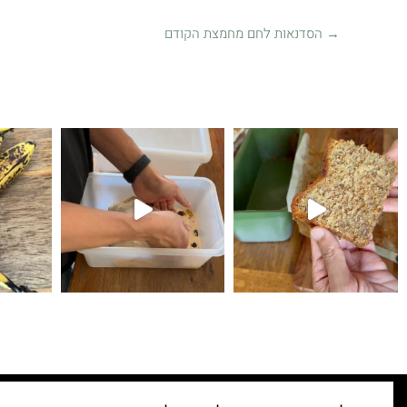
→
הסדנאות לחם מחמצת הקודם
קיפולים
לחם עם גבינת צ׳דר ופלפל חריף 