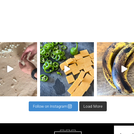
את השילוב הזה ראיתי
⁨ קיפול למינציה מגיע כקיפול שני או שלישי לרב כדי
תאנים בלחם זה שילוב מגן עדן ל 2 לחמים 500 קמח גרנ
⁨ וואוו אי
Follow on Instagram
Load More