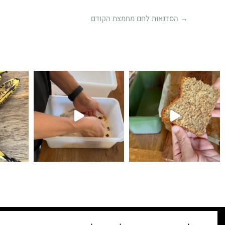
→
הסדנאות לחם מחמצת הקודם
קיפולים
לחם עם גבינת צ׳דר ופלפל חריף 