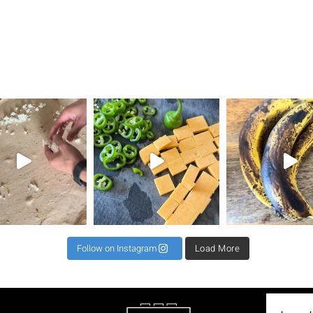
את השילוב הזה ראיתי
⁨ קיפול למינציה מגיע כקיפול שני או שלישי לרב כדי
תאנים בלחם זה שילוב מגן עדן ל 2 לחמים 500 קמח גרנ
⁨ וואוו אי
Follow on Instagram
Load More