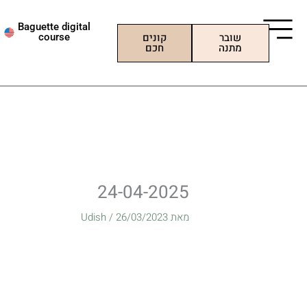
ילוג
תוכן
Baguette digital
שובר
קונים
course
מתנה
חכם
24-04-2025
מאת
26/03/2023
/
Udish