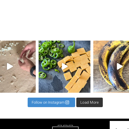
את השילוב הזה ראיתי
⁨ קיפול למינציה מגיע כקיפול שני או שלישי לרב כדי
תאנים בלחם זה שילוב מגן עדן ל 2 לחמים 500 קמח גרנ
⁨ וואוו אי
Follow on Instagram
Load More