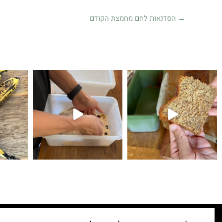
→
הסדנאות לחם מחמצת הקודם
קיפולים
לחם עם גבינת צ׳דר ופלפל חריף 