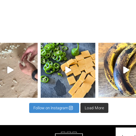
את השילוב הזה ראיתי
⁨ קיפול למינציה מגיע כקיפול שני או שלישי לרב כדי
תאנים בלחם זה שילוב מגן עדן ל 2 לחמים 500 קמח גרנ
⁨ וואוו אי
Follow on Instagram
Load More