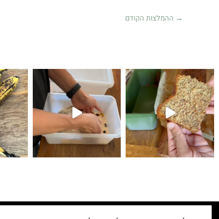
→
ההמלצות הקודם
קיפולים
לחם עם גבינת צ׳דר ופלפל חריף 