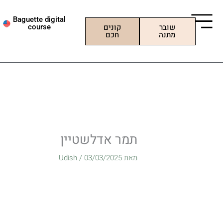
ילוג
תוכן
Baguette digital
שובר
קונים
course
מתנה
חכם
תמר אדלשטיין
מאת
03/03/2025
/
Udish