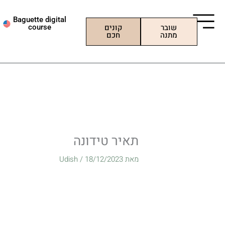
ילוג
תוכן
Baguette digital
שובר
קונים
course
מתנה
חכם
תאיר טידונה
מאת
18/12/2023
/
Udish