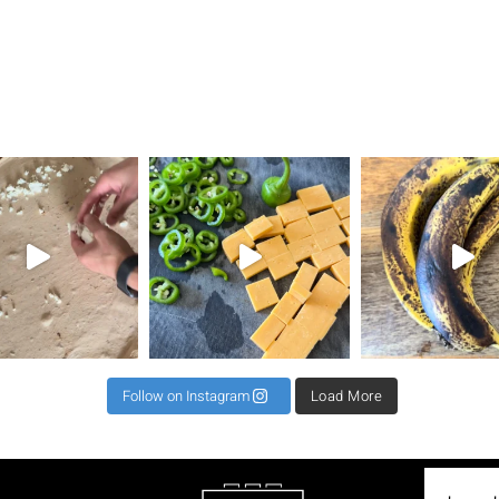
את השילוב הזה ראיתי
⁨ קיפול למינציה מגיע כקיפול שני או שלישי לרב כדי
תאנים בלחם זה שילוב מגן עדן ל 2 לחמים 500 קמח גרנ
⁨ וואוו אי
Follow on Instagram
Load More