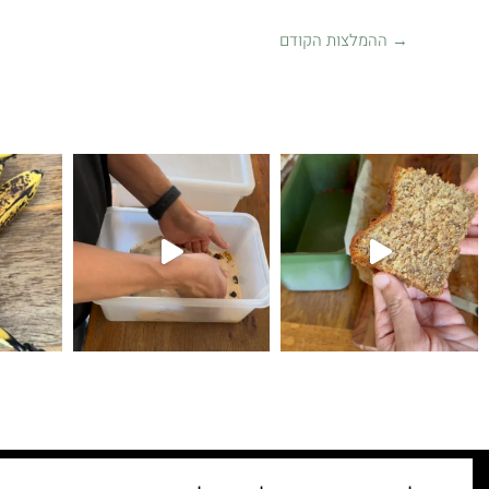
→
ההמלצות הקודם
קיפולים
לחם עם גבינת צ׳דר ופלפל חריף 