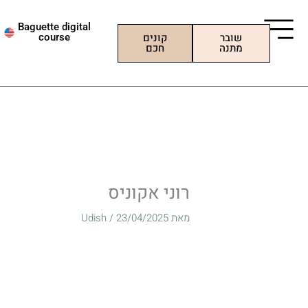
ילוג
תוכן
Baguette digital
שובר
קונים
course
מתנה
חכם
רוני אקוניס
מאת
23/04/2025
/
Udish