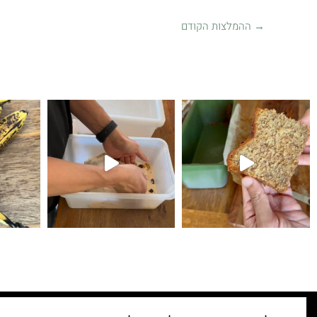
→
ההמלצות הקודם
קיפולים
לחם עם גבינת צ׳דר ופלפל חריף 