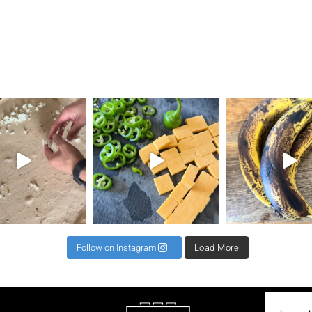
את השילוב הזה ראיתי
⁨ קיפול למינציה מגיע כקיפול שני או שלישי לרב כדי
תאנים בלחם זה שילוב מגן עדן ל 2 לחמים 500 קמח גרנ
⁨ וואוו אי
Follow on Instagram
Load More