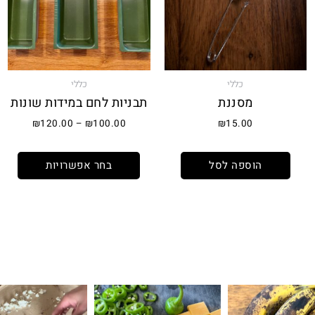
סוגים
ניתן
לבחו
את
האפש
כללי
כללי
בעמו
מסננת
תבניות לחם במידות שונות
המוצ
₪
120.00
–
₪
100.00
₪
15.00
הוספה לסל
בחר אפשרויות
את השילוב הזה ראיתי
⁨ קיפול למינציה מגיע כקיפול שני או שלישי לרב כדי
תאנים בלחם זה שילוב מגן עדן ל 2 לחמים 500 קמח גרנ
⁨ וואוו אי