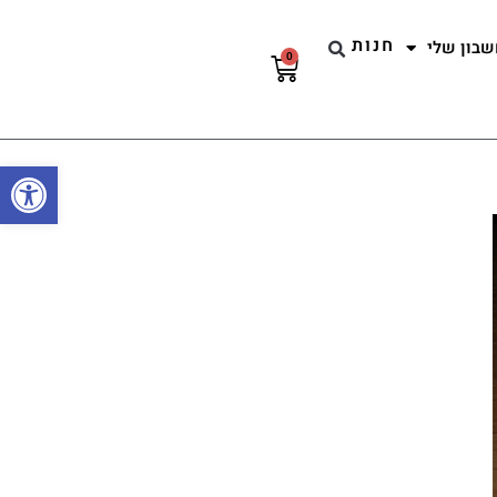
חנות
שבון שלי
0
עגלת
קניות
פתח סרגל