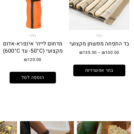
סוגים.
ניתן
לבחור
את
האפשרויות
כללי
כללי
בעמוד
בד התפחה מפשתן מקצועי
מדחום לייזר אינפרא-אדום
המוצר
מקצועי (50°C- עד 600°C)
₪
135.00
–
₪
100.00
₪
120.00
בחר אפשרויות
הוספה לסל
קיפולים
לחם עם גבינת צ׳דר ופלפל חריף 